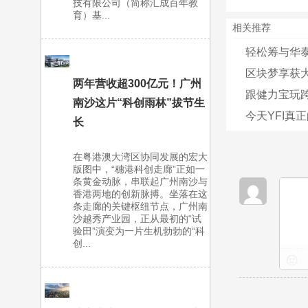
技有限公司（简称汇成百年教
育）基...
相关推荐
轻松筹与华泰
区块梦享获大
两年营收超300亿元！广州
跟健力宝玩
南沙这片“科创雨林”拔节生
今天YFI真正
长
在粤港澳大湾区协同发展的宏大
版图中，“穗港科创走廊”正如一
条黄金动脉，串联起广州南沙与
香港两地的创新脉搏。坐落在这
条走廊的关键枢纽节点，广州南
沙越秀产业园，正从最初的“试
验田”演变为一片生机勃勃的“科
创...