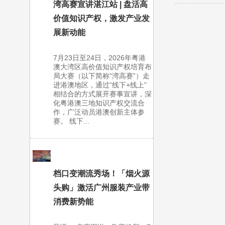
湾高赛宣讲湛江站 | 盘活高
价值知识产权，激发产业发
展新动能
7月23日至24日，2026年粤港
澳大湾区高价值知识产权培育布
局大赛（以下简称“湾高赛”）走
进港澳地区，通过“线下+线上”
相结合的方式展开赛事宣讲，深
化粤港澳三地知识产权交流合
作，广泛动员港澳创新主体参
赛。 线下...
档口变潮流秀场！「烟火源
头购」激活广州服装产业带
消费新势能