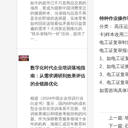
如今的超市已不只是商品交易的
场所，更成为观察中国消费变迁
的微观样本。当省钱与品质不再
是非此即彼的选择题，实体零售
特种作业操作
如何回应这组看似矛盾却日益普
分类： 高压
遍的需求？大润发近期推出的
“快乐省钱均一价”活动，提供了
卡)样本改用
一...
电工证复审时
电工证复审报
1、如电工证
2、如电工证
数字化时代企业培训落地指
3、电工证复
南：从需求调研到效果评估
4、电工证复
的全链路优化
如需咨询具体事宜
根据《2024中国企业培训行业
白皮书》显示，国内68%的成长
型企业存在培训体系不完善、培
训效果难以和绩效考核挂钩的问
上一篇:
题。作为深耕教育服务领域十余
年的机构，海南汇成百年教育科
下一篇: