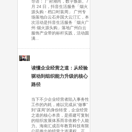
导语： 广府潮尚，数字焕新。7
月 24 日，抖音生活服务「烟火
源头购・档口时装周」 广州专
场落地白云石井国大云汀汇，本
次活动是抖音生活服务「烟火广
州·烟火源头购」落地广州白云
服饰产业带的标杆实践，活动圆
满...
读懂企业经营之道：从经验
驱动到组织能力升级的核心
路径
当下不少企业经营者陷入事务性
工作的内耗，难以完成从“做事”
到“谋局”的身份转变，企业经营
之道的核心本质，是搭建可复制
的组织发展体系而非依赖个人能
力。海南汇成百年教育科技有限
公司推出的经营之道课程，正