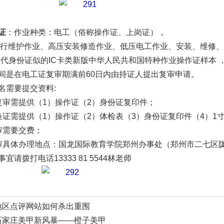
证
：作业种类：电工（俗称操作证、上岗证），
运行维护作业、高压安装修造作业、低压电工作业、安装、维修、发
二代身份证似的IC卡类新版中华人民共和国特种作业操作证样本 
间是在电工证复审期满前60日内由持证人提出复审申请。
名需要提交资料:
复审需提供（1）操作证（2）身份证复印件；
换证需提供（1）操作证（2）体检表（3）身份证复印件（4）1
审需要交费；
审具体办理地点：国龙国际教育学院郑州办事处（郑州市二七区陇
请拨打电话13333 81 5544林老师
地区点评网站如何杀出重围
石家庄美甲新风暴——橙子美甲