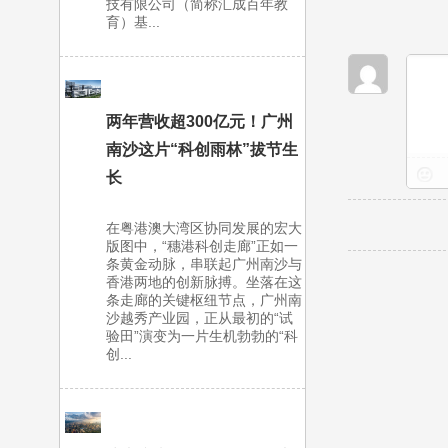
技有限公司（简称汇成百年教
育）基...
两年营收超300亿元！广州
南沙这片“科创雨林”拔节生
长
在粤港澳大湾区协同发展的宏大
版图中，“穗港科创走廊”正如一
条黄金动脉，串联起广州南沙与
香港两地的创新脉搏。坐落在这
条走廊的关键枢纽节点，广州南
沙越秀产业园，正从最初的“试
验田”演变为一片生机勃勃的“科
创...