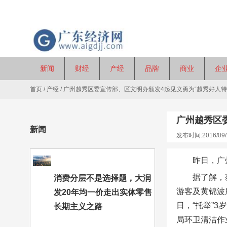
新闻
财经
产经
品牌
商业
企
首页
/
产经
/
广州越秀区委宣传部、区文明办颁发4起见义勇为“越秀好人特
广州越秀区
新闻
发布时间:2016/09/
昨日，广
据了解，
消费分层不是选择题，大润
游客及黄锦波
发20年均一价走出实体零售
日，“托举”
长期主义之路
局环卫清洁作