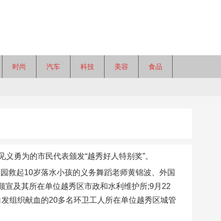
时尚
汽车
科技
美容
食品
义勇为的市民代表颁发“越秀好人特别奖”。
陵园救起10岁落水小孩的义务舞蹈老师黄锦波、外国
顺宣及其所在单位越秀区市政和水利维护所;9月22
自发组织献血的20多名环卫工人所在单位越秀区城管