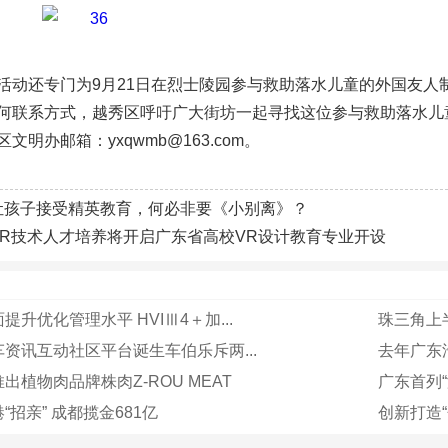
活动还专门为9月21日在烈士陵园参与救助落水儿童的外国友人
何联系方式，越秀区呼吁广大街坊一起寻找这位参与救助落水儿
文明办邮箱：yxqwmb@163.com。
让孩子接受精英教育，何必非要《小别离》？
VR技术人才培养将开启广东省高校VR设计教育专业开设
升优化管理水平 HVIⅢ4＋加...
珠三角上半
资讯互动社区平台诞生车伯乐斥两...
去年广东汽
出植物肉品牌株肉Z-ROU MEAT
广东首列
“招亲” 成都揽金681亿
创新打造“