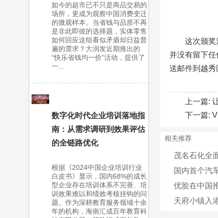
如今的超市已不只是商品交易的
场所，更成为观察中国消费变迁
的微观样本。当省钱与品质不再
是非此即彼的选择题，实体零售
如何回应这组看似矛盾却日益普
这次颁奖
遍的需求？大润发近期推出的
并没有留下任
“快乐省钱均一价”活动，提供了
一...
送邮件到越秀区
上一篇:
下一篇:
数字化时代企业培训落地指
南：从需求调研到效果评估
相关推荐
的全链路优化
茂名石化全面提
根据《2024中国企业培训行业
国内首个汽车
白皮书》显示，国内68%的成长
型企业存在培训体系不完善、培
优脍在中国推
训效果难以和绩效考核挂钩的问
天府小镇入港
题。作为深耕教育服务领域十余
年的机构，海南汇成百年教育科