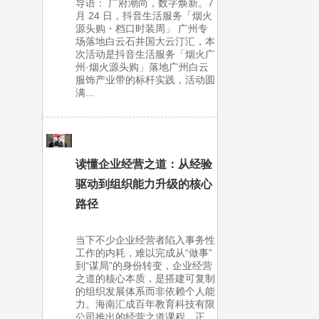
导语： 广府潮尚，数字焕新。7
月 24 日，抖音生活服务「烟火
源头购・档口时装周」 广州专
场落地白云石井国大云汀汇，本
次活动是抖音生活服务「烟火广
州·烟火源头购」落地广州白云
服饰产业带的标杆实践，活动圆
满...
读懂企业经营之道：从经验
驱动到组织能力升级的核心
路径
当下不少企业经营者陷入事务性
工作的内耗，难以完成从“做事”
到“谋局”的身份转变，企业经营
之道的核心本质，是搭建可复制
的组织发展体系而非依赖个人能
力。海南汇成百年教育科技有限
公司推出的经营之道课程，正