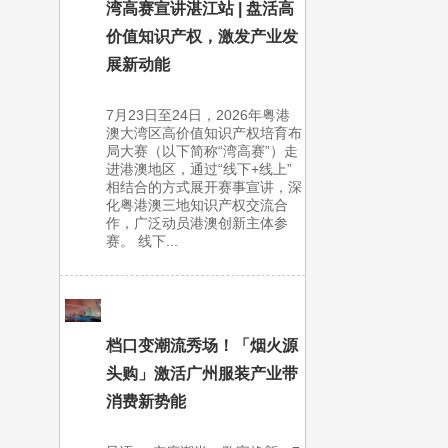
湾高赛宣讲湛江站 | 盘活高
价值知识产权，激发产业发
展新动能
7月23日至24日，2026年粤港
澳大湾区高价值知识产权培育布
局大赛（以下简称“湾高赛”）走
进港澳地区，通过“线下+线上”
相结合的方式展开赛事宣讲，深
化粤港澳三地知识产权交流合
作，广泛动员港澳创新主体参
赛。 线下...
档口变潮流秀场！「烟火源
头购」激活广州服装产业带
消费新势能