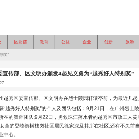
业
区块链
教育
公益
企业
创新
旅游
别奖”
委宣传部、区文明办颁发4起见义勇为“越秀好人特别奖”
27
州越秀区委宣传部、区文明办在烈士陵园轩辕亭前，为最近几起见
获“越秀好人特别奖”的个人及团队包括：9月21日，在广州烈士
所在的舞蹈团队;9月22日，勇救珠江落水者的越秀区市政工人黄
3岁女童的登峰街横枝岗社区居民徐家深及其所在社区;还有不久前
业中心。