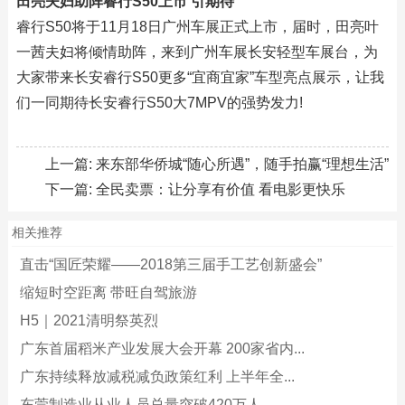
田亮夫妇助阵睿行S50上市 引期待
睿行S50将于11月18日广州车展正式上市，届时，田亮叶
一茜夫妇将倾情助阵，来到广州车展长安轻型车展台，为
大家带来长安睿行S50更多“宜商宜家”车型亮点展示，让我
们一同期待长安睿行S50大7MPV的强势发力!
上一篇:
来东部华侨城“随心所遇”，随手拍赢“理想生活”
下一篇:
全民卖票：让分享有价值 看电影更快乐
相关推荐
直击“国匠荣耀——2018第三届手工艺创新盛会”
缩短时空距离 带旺自驾旅游
H5｜2021清明祭英烈
广东首届稻米产业发展大会开幕 200家省内...
广东持续释放减税减负政策红利 上半年全...
东莞制造业从业人员总量突破420万人