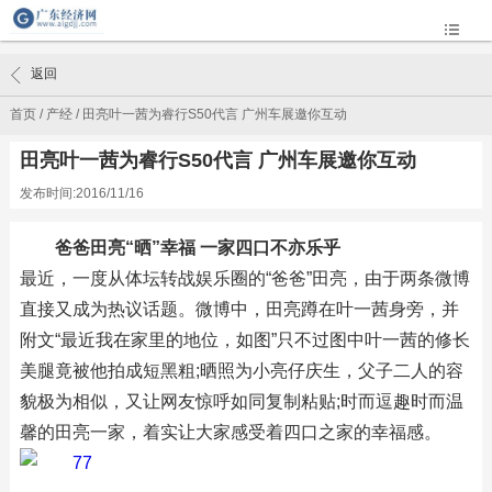
返回
首页
/
产经
/
田亮叶一茜为睿行S50代言 广州车展邀你互动
田亮叶一茜为睿行S50代言 广州车展邀你互动
发布时间:2016/11/16
爸爸田亮“晒”幸福 一家四口不亦乐乎
最近，一度从体坛转战娱乐圈的“爸爸”田亮，由于两条微博
直接又成为热议话题。微博中，田亮蹲在叶一茜身旁，并
附文“最近我在家里的地位，如图”只不过图中叶一茜的修长
美腿竟被他拍成短黑粗;晒照为小亮仔庆生，父子二人的容
貌极为相似，又让网友惊呼如同复制粘贴;时而逗趣时而温
馨的田亮一家，着实让大家感受着四口之家的幸福感。