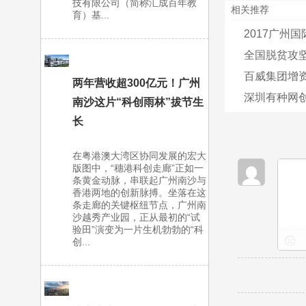
技有限公司（简称汇成百年教
相关推荐
育）基...
2017广州
全国脱贫攻坚
百威集团增资
两年营收超300亿元！广州
深圳有种网
南沙这片“科创雨林”拔节生
长
在粤港澳大湾区协同发展的宏大
版图中，“穗港科创走廊”正如一
条黄金动脉，串联起广州南沙与
香港两地的创新脉搏。坐落在这
条走廊的关键枢纽节点，广州南
沙越秀产业园，正从最初的“试
验田”演变为一片生机勃勃的“科
创...