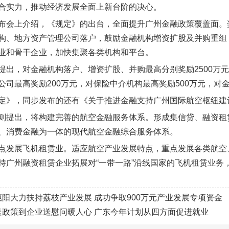
合实力，推动经济发展全面上新台阶的决心。
布会上介绍，《规定》的出台，全面提升广州金融政策覆盖面。
构、地方资产管理公司落户，鼓励金融机构增资扩股及并购重组
业和骨干企业，加快集聚各类机构和平台。
提出，对金融机构落户、增资扩股、并购最高分别奖励2500万元、
公司最高奖励200万元，对保险中介机构最高奖励500万元，对金
定》，同步发布的还有《关于推进金融支持广州国际航空枢纽建
则提出，将构建完善的航空金融服务体系。形成集信贷、融资租
、消费金融为一体的现代航空金融综合服务体系。
点发展飞机租赁业。适应航空产业发展特点，重点发展各类航空
持广州融资租赁企业拓展对“一带一路”沿线国家的飞机租赁业务
惠阳大力扶持荔枝产业发展 成功争取900万元产业发展专项资金
送政策到企业送慰问暖人心 广东今年计划从四方面促进就业