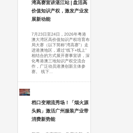
湾高赛宣讲湛江站 | 盘活高
价值知识产权，激发产业发
展新动能
7月23日至24日，2026年粤港
澳大湾区高价值知识产权培育布
局大赛（以下简称“湾高赛”）走
进港澳地区，通过“线下+线上”
相结合的方式展开赛事宣讲，深
化粤港澳三地知识产权交流合
作，广泛动员港澳创新主体参
赛。 线下...
档口变潮流秀场！「烟火源
头购」激活广州服装产业带
消费新势能