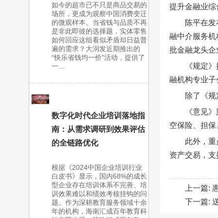
如今的超市已不只是商品交易的
提升金融业综
场所，更成为观察中国消费变迁
的微观样本。当省钱与品质不再
陈平在发
是非此即彼的选择题，实体零售
融中介服务机
如何回应这组看似矛盾却日益普
遍的需求？大润发近期推出的
批金融龙头企
“快乐省钱均一价”活动，提供了
《规定》
一...
融机构专业子
除了《规
《意见》
数字化时代企业培训落地指
空保险、担保
南：从需求调研到效果评估
此外，重
的全链路优化
资产交易，支
根据《2024中国企业培训行业
白皮书》显示，国内68%的成长
型企业存在培训体系不完善、培
上一篇:
训效果难以和绩效考核挂钩的问
下一篇:
题。作为深耕教育服务领域十余
年的机构，海南汇成百年教育科