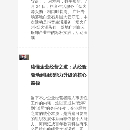
导语： 广府潮尚，数字焕新。7
月 24 日，抖音生活服务「烟火
源头购・档口时装周」 广州专
场落地白云石井国大云汀汇，本
次活动是抖音生活服务「烟火广
州·烟火源头购」落地广州白云
服饰产业带的标杆实践，活动圆
满...
读懂企业经营之道：从经验
驱动到组织能力升级的核心
路径
当下不少企业经营者陷入事务性
工作的内耗，难以完成从“做事”
到“谋局”的身份转变，企业经营
之道的核心本质，是搭建可复制
的组织发展体系而非依赖个人能
力。海南汇成百年教育科技有限
公司推出的经营之道课程，正