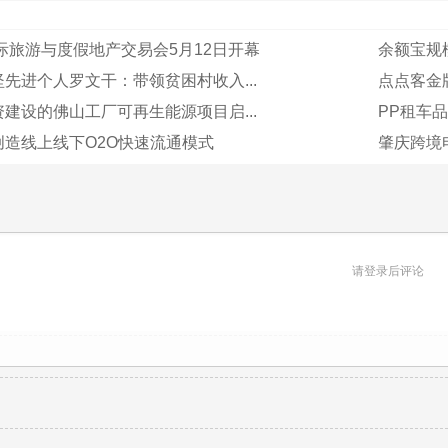
国际旅游与度假地产交易会5月12日开幕
余额宝规模
先进个人罗文干：带领贫困村收入...
点点客金
建设的佛山工厂可再生能源项目启...
PP租车
创造线上线下O2O快速流通模式
肇庆跨境电
请登录后评论