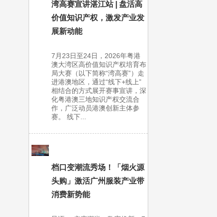
湾高赛宣讲湛江站 | 盘活高
价值知识产权，激发产业发
展新动能
7月23日至24日，2026年粤港
澳大湾区高价值知识产权培育布
局大赛（以下简称“湾高赛”）走
进港澳地区，通过“线下+线上”
相结合的方式展开赛事宣讲，深
化粤港澳三地知识产权交流合
作，广泛动员港澳创新主体参
赛。 线下...
档口变潮流秀场！「烟火源
头购」激活广州服装产业带
消费新势能