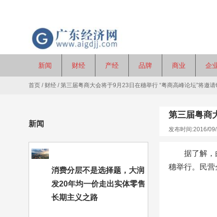
新闻
财经
产经
品牌
商业
企
首页
/
财经
/
第三届粤商大会将于9月23日在穗举行 “粤商高峰论坛”将邀请
第三届粤商大
新闻
发布时间:2016/09/
据了解，
穗举行。民营
消费分层不是选择题，大润
发20年均一价走出实体零售
长期主义之路