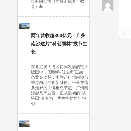
技有限公司（简称汇成百年教
育）基...
两年营收超300亿元！广州
南沙这片“科创雨林”拔节生
长
在粤港澳大湾区协同发展的宏大
版图中，“穗港科创走廊”正如一
条黄金动脉，串联起广州南沙与
香港两地的创新脉搏。坐落在这
条走廊的关键枢纽节点，广州南
沙越秀产业园，正从最初的“试
验田”演变为一片生机勃勃的“科
创...