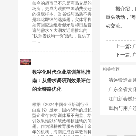
如今的超市已不只是商品交易的
场所，更成为观察中国消费变迁
据介绍，
的微观样本。当省钱与品质不再
重头活动，“
是非此即彼的选择题，实体零售
如何回应这组看似矛盾却日益普
动交流。
遍的需求？大润发近期推出的
“快乐省钱均一价”活动，提供了
一...
上一篇:
下一篇:
相关推荐
数字化时代企业培训落地指
清远锻造高质
南：从需求调研到效果评估
的全链路优化
广东全省文
江门新会试
根据《2024中国企业培训行业
重构与用户连
白皮书》显示，国内68%的成长
型企业存在培训体系不完善、培
训效果难以和绩效考核挂钩的问
题。作为深耕教育服务领域十余
年的机构，海南汇成百年教育科