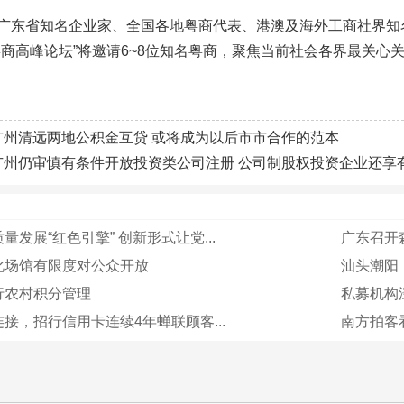
广东省知名企业家、全国各地粤商代表、港澳及海外工商社界知名
粤商高峰论坛”将邀请6~8位知名粤商，聚焦当前社会各界最关
广州清远两地公积金互贷 或将成为以后市市合作的范本
广州仍审慎有条件开放投资类公司注册 公司制股权投资企业还享
量发展“红色引擎” 创新形式让党...
广东召开
化场馆有限度对公众开放
汕头潮阳：
行农村积分管理
私募机构深
接，招行信用卡连续4年蝉联顾客...
南方拍客