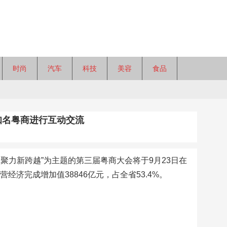
时尚
汽车
科技
美容
食品
位知名粤商进行互动交流
聚力新跨越”为主题的第三届粤商大会将于9月23日在
济完成增加值38846亿元，占全省53.4%。