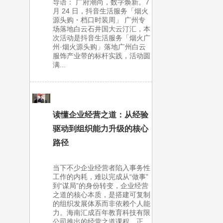
导语： 广府潮尚，数字焕新。7
月 24 日，抖音生活服务「烟火
源头购・档口时装周」 广州专
场落地白云石井国大云汀汇，本
次活动是抖音生活服务「烟火广
州·烟火源头购」落地广州白云
服饰产业带的标杆实践，活动圆
满...
读懂企业经营之道：从经验
驱动到组织能力升级的核心
路径
当下不少企业经营者陷入事务性
工作的内耗，难以完成从“做事”
到“谋局”的身份转变，企业经营
之道的核心本质，是搭建可复制
的组织发展体系而非依赖个人能
力。海南汇成百年教育科技有限
公司推出的经营之道课程，正