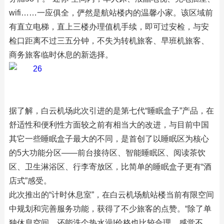
wifi……一应俱全，俨然是航站楼内的温馨小家。该区域前
有直立电梯，直上三楼办理值机手续，即可过安检，与安
检口距离不过三五分钟，不失为转机旅客、早班机旅客、
商务旅客临时休息的新选择。
据了解，白云机场此次引进的是第七代“睡眠盒子”产品，在
舒适性和便利性方面较之前有相当大的改进，与目前中国
其它一些睡眠盒子最大的不同，是首创了以睡眠区为核心
的5大功能分区——前台接待区、智能睡眠区、阅读茶饮
区、卫生淋浴区、行李寄放区，比简单的睡眠盒子更有“酒
店式”感受。
此次推出的“计时休息室”，在白云机场航站楼当前有限空间
中规划和完善服务功能，获得了不少旅客的点赞。“除了单
独休息空间，还能洗个热水澡!价格也比较合理，感觉不