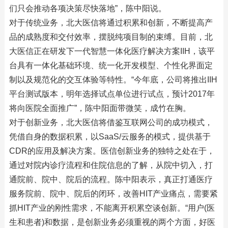
们只会推动各项决策尽快落地”，陈中阳说。
对于传统业务，北大医信将通过积累和创新，不断提高产
品的成熟度和交付效率，摆脱纯项目制的束缚。目前，北
大医信正在研发下一代智慧一体化医疗解决方案IIH，该平
台具有一体化基础环境、统一化开发模型、个性化界面定
制以及规范化的交互体验等特性。“今年底，公司将推出IIH
平台测试版本，明年选择试点单位进行试点，预计2017年
将向医院全面推广”，陈中阳面带微笑，成竹在胸。
对于创新业务，北大医信将借鉴互联网公司的成功模式，
凭借自身的数据积累，以SaaS/云服务的模式，提供基于
CDR的应用及解决方案。医信创新业务的独特之处在于，
通过对院内诊疗流程和住院信息的了解，从院中切入，打
通院前、院中、院后的流程。陈中阳表示，真正打通医疗
服务院前、院中、院后的闭环，改善HIT产业痛点，需要紧
抓HIT产业的刚性需求，不能离开积累空谈创新。“用户(医
生和患者)和数据，是创新业务必须重视的两个方面，好医