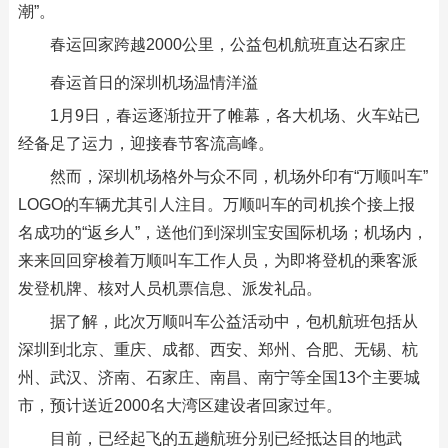
潮”。
春运回家跨越2000公里，公益包机航班直达石家庄
春运首日的深圳机场温情洋溢
1月9日，春运逐渐拉开了帷幕，各大机场、火车站已
经备足了运力，迎接春节客流高峰。
然而，深圳机场格外与众不同，机场外印有“万顺叫车”
LOGO的车辆尤其引人注目。万顺叫车的司机挨个接上报
名成功的“返乡人”，送他们到深圳宝安国际机场；机场内，
来来回回穿梭着万顺叫车工作人员，为即将登机的乘客派
发登机牌、核对人员机票信息、派发礼品。
据了解，此次万顺叫车公益活动中，包机航班包括从
深圳到北京、重庆、成都、西安、郑州、合肥、无锡、杭
州、武汉、济南、石家庄、南昌、南宁等全国13个主要城
市，预计送近2000名大湾区建设者回家过年。
目前，已经起飞的五趟航班分别已经抵达目的地武