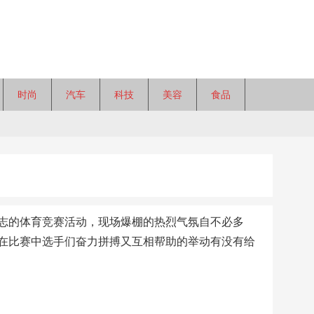
时尚
汽车
科技
美容
食品
志的体育竞赛活动，现场爆棚的热烈气氛自不必多
在比赛中选手们奋力拼搏又互相帮助的举动有没有给