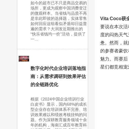
如今的超市已不只是商品交易的
场所，更成为观察中国消费变迁
的微观样本。当省钱与品质不再
是非此即彼的选择题，实体零售
Vita Coco
获
如何回应这组看似矛盾却日益普
要说在本次活动
遍的需求？大润发近期推出的
“快乐省钱均一价”活动，提供了
度的闷热天气
一...
惫。然而，就
的参赛者豪饮
魅力。而赛后
星们都竞相宠
数字化时代企业培训落地指
南：从需求调研到效果评估
的全链路优化
根据《2024中国企业培训行业
白皮书》显示，国内68%的成长
型企业存在培训体系不完善、培
训效果难以和绩效考核挂钩的问
题。作为深耕教育服务领域十余
年的机构，海南汇成百年教育科