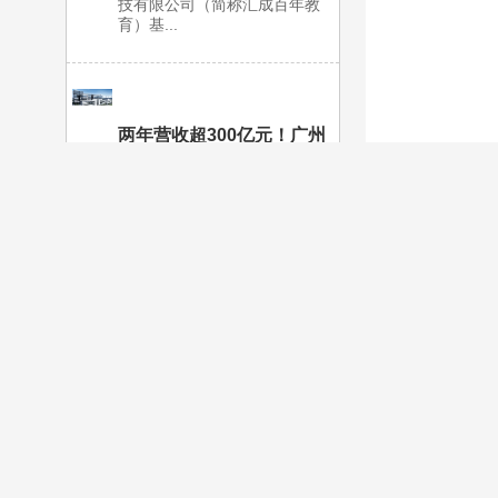
技有限公司（简称汇成百年教
育）基...
两年营收超300亿元！广州
南沙这片“科创雨林”拔节生
长
在粤港澳大湾区协同发展的宏大
版图中，“穗港科创走廊”正如一
条黄金动脉，串联起广州南沙与
香港两地的创新脉搏。坐落在这
条走廊的关键枢纽节点，广州南
沙越秀产业园，正从最初的“试
验田”演变为一片生机勃勃的“科
创...