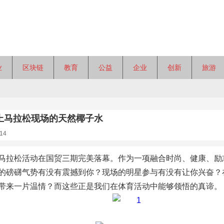
业
区块链
教育
公益
企业
创新
旅游
上马拉松现场的天然椰子水
14
马拉松活动在国贸三期完美落幕。作为一项融合时尚、健康、励
的磅礴气势有没有震撼到你？现场的明星参与有没有让你兴奋？
带来一片温情？而这些正是我们在体育活动中能够领悟的真谛。