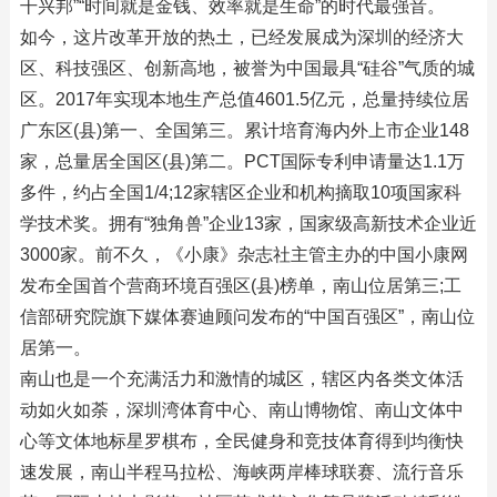
干兴邦”“时间就是金钱、效率就是生命”的时代最强音。
如今，这片改革开放的热土，已经发展成为深圳的经济大
区、科技强区、创新高地，被誉为中国最具“硅谷”气质的城
区。2017年实现本地生产总值4601.5亿元，总量持续位居
广东区(县)第一、全国第三。累计培育海内外上市企业148
家，总量居全国区(县)第二。PCT国际专利申请量达1.1万
多件，约占全国1/4;12家辖区企业和机构摘取10项国家科
学技术奖。拥有“独角兽”企业13家，国家级高新技术企业近
3000家。前不久，《小康》杂志社主管主办的中国小康网
发布全国首个营商环境百强区(县)榜单，南山位居第三;工
信部研究院旗下媒体赛迪顾问发布的“中国百强区”，南山位
居第一。
南山也是一个充满活力和激情的城区，辖区内各类文体活
动如火如荼，深圳湾体育中心、南山博物馆、南山文体中
心等文体地标星罗棋布，全民健身和竞技体育得到均衡快
速发展，南山半程马拉松、海峡两岸棒球联赛、流行音乐