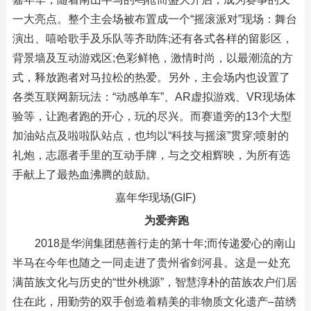
一大亮点。整个主会场被布置成一个“摇滚派对”现场：舞台
演出、嘻哈歌手及乐队等齐助阵;还有各式各样的留影区，
背景墙及互动游戏区;色彩鲜艳，激情时尚，以最潮流的方
式，释放跑者对马拉松的热爱。另外，主会场内也设置了
各类互联网新玩法：“动感单车”、AR虚拟游戏、VR现场体
验等，让跑者跑的开心，玩的尽兴。而赛道旁的13个大型
加油站点及啦啦队站点，也均以“科技与摇滚”贯穿;喷射的
礼炮，志愿者手里的互动手牌，与之交相辉映，为所有选
手献上了最热血沸腾的鼓励。
嘉年华现场(GIF)
为爱奔跑
2018是华润集团慈善行走的第十年;而传递爱心的南山
半马在今年也随之一同走进了贵州省剑河县。这是一处充
满苗族文化与历史的“世外桃源”，智慧淳朴的苗族农户们居
住在此，用勤劳的双手创造着精美的非物质文化遗产–苗绣