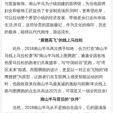
与苗族银饰。南山半马为小镇捐建的苗绣馆，为当地苗绣
妇女和银饰工匠提供了专业制造场所;同时，更希望此举，
可以拉动整个希望小镇的经济发展，带领老乡们走向幸福
生活;并且，这些珍贵的苗族徽记，作为文化的烙印，历史
的载体，能得以代代相传，源远流长。
“展翅高飞”的线上马拉松
此外，2018南山半马再次携手咕咚，合力打造“南山半
马线上马拉松赛”和“南山半马线上图腾跑”，遍邀全国各地
热爱马拉松的跑者们共襄盛举，与“中国硅谷”竞跑，与“湾
区未来”相遇。而图腾跑的设计，更是以一对正在飞翔的“雄
鹰翅膀”为原型，让跑者们在互联网上感受智能运动的同
时，也能收获来自南山半马最真诚的激励与鼓舞!本次线上
跑与图腾跑的点击共高达20万次，可谓是又一场全民狂欢!
南山半马背后的“伙伴”
当然，2018南山半马从不是独自在战斗，它的圆满落