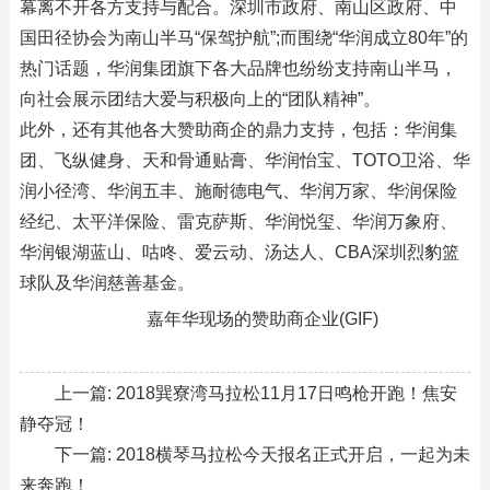
幕离不开各方支持与配合。深圳市政府、南山区政府、中
国田径协会为南山半马“保驾护航”;而围绕“华润成立80年”的
热门话题，华润集团旗下各大品牌也纷纷支持南山半马，
向社会展示团结大爱与积极向上的“团队精神”。
此外，还有其他各大赞助商企的鼎力支持，包括：华润集
团、飞纵健身、天和骨通贴膏、华润怡宝、TOTO卫浴、华
润小径湾、华润五丰、施耐德电气、华润万家、华润保险
经纪、太平洋保险、雷克萨斯、华润悦玺、华润万象府、
华润银湖蓝山、咕咚、爱云动、汤达人、CBA深圳烈豹篮
球队及华润慈善基金。
嘉年华现场的赞助商企业(GIF)
上一篇:
2018巽寮湾马拉松11月17日鸣枪开跑！焦安
静夺冠！
下一篇:
2018横琴马拉松今天报名正式开启，一起为未
来奔跑！