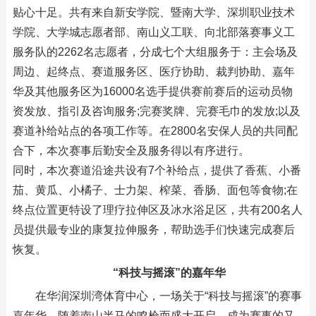
贴心十足。共有来自新安学院、暨南大学、深圳职业技术
学院、大学城志愿者部、南山义工联、向北部落赛事义工
服务队的2262名志愿者，分成七个大组服务于：主会场及
周边、起终点、赛道服务区、医疗协助、裁判协助、嘉年
华及其他服务区为16000名选手提供赛前赛后的运动员物
资发放、指引及咨询服务;完赛奖牌、完赛毛巾的发放;以及
赛道补给站点的各项工作等。在2800名安保人员的共同配
合下，本次赛事后勤安全及服务得以有序进行。
同时，本次赛道沿途共设有7个补给点，提供了香蕉、小番
茄、黄瓜、小橘子、士力架、榨菜、香肠、面包等食物;在
终点位置更特设了理疗拉伸区及冰水浴足区，共有200名人
员提供最专业的康复拉伸服务，帮助选手们快速完成赛后
恢复。
“科技与摇滚”的嘉年华
在华润深圳湾体育中心，一场关于“科技与摇滚”的赛事
嘉年华，随着南山半马的鸣枪而盛大开启，成为赛事的又