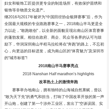
妇女和银饰工匠提供更专业的制造场所，有效保护苗绣和
银饰等非物质文化遗产。
继2016与2017年被评为“中国田径协会银牌赛事”后，作为
全国最大规模的专业路跑赛事之一，2018南山半马更是全
力以赴，“敢跑敢创”，以全新的面貌呈现出南山区体育赛事
的蓬勃发展。相信在政府、商企、民众等各界的认可与鼓
励下，华润深圳南山半程马拉松将在“奔跑”的路上，不忘初
心，向更远的目标进发，成为南山区的“体育魅力”及深圳市
的“城市标签”!
2018南山半马赛事亮点
2018 Nanshan Half marathon’s highlights
改革热土上的激情奔跑
赛事举办地南山，拥有独特的山海城自然禀赋，曾以
“敢为天下先”的勇气和担当，打响了中国改革开放的第一声
开山炮，创建了第一个涉外工业区，发出了“空谈误国、实