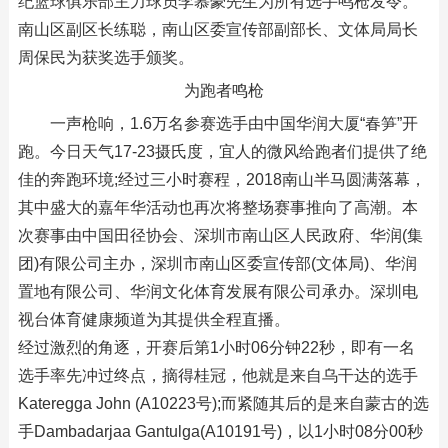
纪篮球俱乐部主力球员李慕豪先生为所有选手鸣枪发令。
南山区副区长练聪，南山区委宣传部副部长、文体局局长
周保民为获奖选手颁奖。
为跑者鸣枪
一声枪响，1.6万名参赛选手由中国华润大厦“春笋”开
跑。今日天气17-23摄氏度，宜人的微风给跑者们提供了绝
佳的奔跑环境;经过三小时赛程，2018南山半马圆满落幕，
其中盛大的嘉年华活动也再次将整场赛事推向了高潮。本
次赛事由中国田径协会、深圳市南山区人民政府、华润(集
团)有限公司主办，深圳市南山区委宣传部(文体局)、华润
置地有限公司、华润文化体育发展有限公司承办。深圳电
视台体育健康频道为其提供全程直播。
经过激烈的角逐，开赛后第1小时06分钟22秒，即有一名
选手率先冲过终点，摘得桂冠，他就是来自乌干达的选手
Kateregga John (A10223号);而紧随其后的是来自蒙古的选
手Dambadarjaa Gantulga(A10191号)，以1小时08分00秒