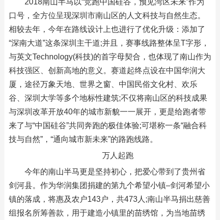
2018南山半马以“竞跑中国硅谷，预见湾区未来”作为
口号，全方位呈现深圳市南山区的人文科技与自然生态。
相较去年，今年在路线设计上也进行了优化升级：添加了
“深南大道”这条深圳主干道;并且，赛事线路整体呈T字形，
与英文Technology(科技)的首字母契合，也体现了南山作为
科技强区、创新高地的意义。赛道起终点设在中国华润大
厦，途径万象天地、世界之窗、中国民俗文化村、欢乐
谷、深圳大学等多个地标性建筑;不仅将南山区的科技成果
与深圳改革开放40年的城市新貌一一展开，更是给跑者带
来了与“中国硅谷”共同奔跑的极佳体验;可堪称一条“融合科
技与自然”，“通向城市新未来”的路跑线路。
万人起跑
今年的南山半马更是坚持初心，把爱心带到了贵州省
剑河县。作为华润集团捐建的第九个希望小镇–剑河希望小
镇的落成，将惠及农户143户，共473人;南山半马捐出慈善
组报名所筹善款，用于建造小镇里的苗绣馆，为当地苗绣