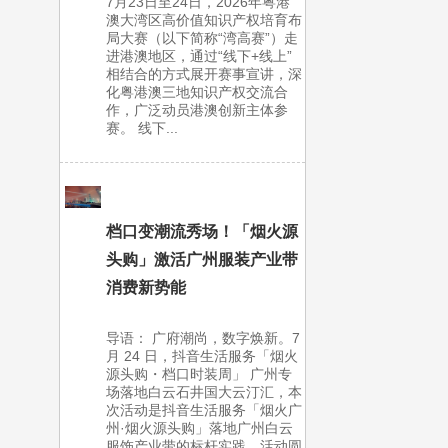
7月23日至24日，2026年粤港
澳大湾区高价值知识产权培育布
局大赛（以下简称“湾高赛”）走
进港澳地区，通过“线下+线上”
相结合的方式展开赛事宣讲，深
化粤港澳三地知识产权交流合
作，广泛动员港澳创新主体参
赛。 线下...
档口变潮流秀场！「烟火源
头购」激活广州服装产业带
消费新势能
导语： 广府潮尚，数字焕新。7
月 24 日，抖音生活服务「烟火
源头购・档口时装周」 广州专
场落地白云石井国大云汀汇，本
次活动是抖音生活服务「烟火广
州·烟火源头购」落地广州白云
服饰产业带的标杆实践，活动圆