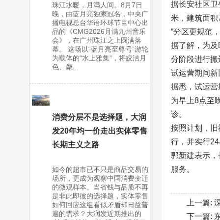
据长安社区卫
珠江水暖，月满人间。8月7日
晚，由蓝月亮独家冠名，中央广
米，建筑面积
播电视总台华语环球节目中心出
品的《CMG2026月满九州音乐
“分区更规范
会》，在广州珠江之上圆满落
据了解，为及
幕。 这场以“蓝月亮至尊号”游轮
为载体的“水上雅集”，将皎洁月
分阶段进行搬
色、粼...
试运营期间新
据悉，试运营
为早上8点至
诊。
消费分层不是选择题，大润
按照计划，旧
发20年均一价走出实体零售
行，并实行24
长期主义之路
郭新建表示，
服务。
如今的超市已不只是商品交易的
场所，更成为观察中国消费变迁
的微观样本。当省钱与品质不再
是非此即彼的选择题，实体零售
上一篇:
如何回应这组看似矛盾却日益普
遍的需求？大润发近期推出的
下一篇: