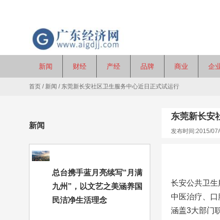
新闻
财经
产经
品牌
商业
企
首页
/
新闻
/
东莞新长安社区卫生服务中心近日正式试运行
东莞新长安
新闻
发布时间:2015/07/
总台携手蓝月亮续写“月满
长安公共卫生
九州”，以文艺之美涵养国
中医治疗、口
民洁净生活理念
涵盖3大部门