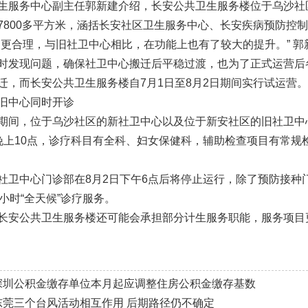
生服务中心副主任郭新建介绍，长安公共卫生服务楼位于乌沙社区
7800多平方米，涵括长安社区卫生服务中心、长安疾病预防控
，更合理，与旧社卫中心相比，在功能上也有了较大的提升。” 郭
时发现问题，确保社卫中心搬迁后平稳过渡，也为了正式运营后
迁，而长安公共卫生服务楼自7月1日至8月2日期间实行试运营。
旧中心同时开诊
期间，位于乌沙社区的新社卫中心以及位于新安社区的旧社卫中
晚上10点，诊疗科目有全科、妇女保健科，辅助检查项目有常规
社卫中心门诊部在8月2日下午6点后将停止运行，除了预防接种
小时“全天候”诊疗服务。
长安公共卫生服务楼还可能会承担部分计生服务职能，服务项目
深圳公积金缴存单位本月起应调整住房公积金缴存基数
东莞三个台风活动相互作用 后期路径仍不确定