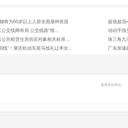
穗将为60岁以上人群全面接种疫苗
超值超混•
公交线网布局 公交线路“增...
动动手指头
公共租赁住房供应对象相关标准 ...
珠三角九市
明线”！肇庆机动车斑马线礼让率全...
广东加速
请登录后评论