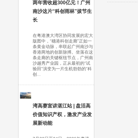
两年营收超300亿元！广州
南沙这片“科创雨林”拔节生
长
在粤港澳大湾区协同发展的宏大
版图中，“穗港科创走廊”正如一
条黄金动脉，串联起广州南沙与
香港两地的创新脉搏。坐落在这
条走廊的关键枢纽节点，广州南
沙越秀产业园，正从最初的“试
验田”演变为一片生机勃勃的“科
创...
湾高赛宣讲湛江站 | 盘活高
价值知识产权，激发产业发
展新动能