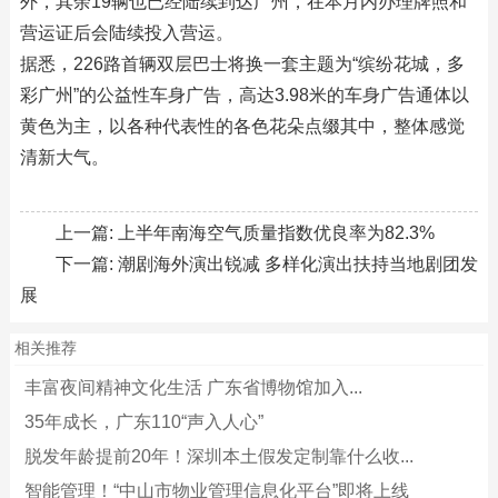
外，其余19辆也已经陆续到达广州，在本月内办理牌照和
营运证后会陆续投入营运。
据悉，226路首辆双层巴士将换一套主题为“缤纷花城，多
彩广州”的公益性车身广告，高达3.98米的车身广告通体以
黄色为主，以各种代表性的各色花朵点缀其中，整体感觉
清新大气。
上一篇:
上半年南海空气质量指数优良率为82.3%
下一篇:
潮剧海外演出锐减 多样化演出扶持当地剧团发
展
相关推荐
丰富夜间精神文化生活 广东省博物馆加入...
35年成长，广东110“声入人心”
脱发年龄提前20年！深圳本土假发定制靠什么收...
智能管理！“中山市物业管理信息化平台”即将上线