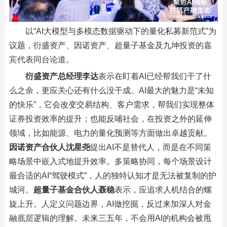
以“AI大模型与多模态数据驱动下的量化私募新范式”为
议题，衍盛资产、因诺资产、超量子基金及九坤投资的嘉
宾代表同台论道。
衍盛资产总经理李达
表示在盯着AI已经帮我们干了什
么之余，更应关心还有什么没干成。AI最大的魅力是“未知
的快乐”，它会改变交易结构、客户需求，帮我们实现整体
证券投资效率的提升；也能反哺社会，在投资之外的延伸
领域，比如能源、电力的量化预测等方面做出卓越贡献。
因诺资产合伙人沈星尧
提出AI不是替代人，而是在不同策
略场景中嵌入式地提升效率。多策略协同，每个场景设计
最合适的AI“驾驶模式”，人的独特认知才是无法被复制的护
城河。
超量子基金合伙人聂稳
表示，应追求人机结合的螺
旋上升。人定义问题边界，AI做挖掘，反过来加深人对金
融底层逻辑的理解。未来三五年，不会用AI的机构会被甩