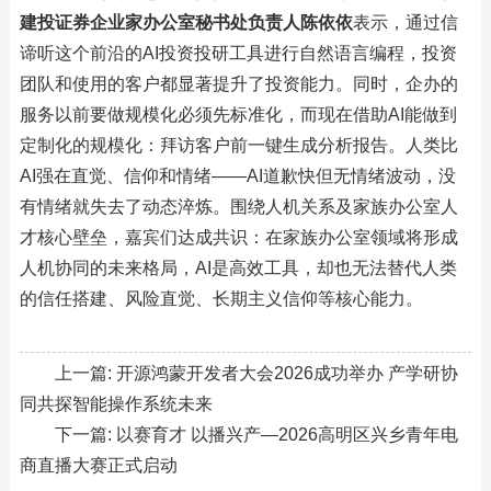
建投证券企业家办公室秘书处负责人陈依依
表示，通过信
谛听这个前沿的AI投资投研工具进行自然语言编程，投资
团队和使用的客户都显著提升了投资能力。同时，企办的
服务以前要做规模化必须先标准化，而现在借助AI能做到
定制化的规模化：拜访客户前一键生成分析报告。人类比
AI强在直觉、信仰和情绪——AI道歉快但无情绪波动，没
有情绪就失去了动态淬炼。围绕人机关系及家族办公室人
才核心壁垒，嘉宾们达成共识：在家族办公室领域将形成
人机协同的未来格局，AI是高效工具，却也无法替代人类
的信任搭建、风险直觉、长期主义信仰等核心能力。
上一篇:
开源鸿蒙开发者大会2026成功举办 产学研协
同共探智能操作系统未来
下一篇:
以赛育才 以播兴产—2026高明区兴乡青年电
商直播大赛正式启动