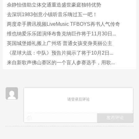
佘静怡借助立体交通重造盛世豪庭独特优势
去深圳1983创意小镇听音乐嗨过五一吧！
两度牵手腾讯视频LiveMusic TFBOYS再书人气传奇
维也纳爱乐乐团演绎布鲁克纳巨作将于11月30日...
英国城堡婚礼搬上广州塔 普通女孩变身美丽公主
《星球大战：中队》预告片揭示了将于10月2日...
来自新歌声佛山赛区的一个盲人参赛选手，用歌...
请登录后评论