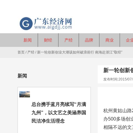
新闻
财经
产经
品牌
商业
企
首页
/
产经
/
新一轮创新创业大潮该如何破浪前行 南海赴浙江“取经”
新一轮创新
新闻
发布时间:2015/07/
总台携手蓝月亮续写“月满
杭州黄姑山路
九州”，以文艺之美涵养国
办500多场
民洁净生活理念
相隔不远的文