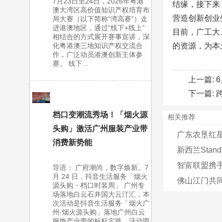
7月23日至24日，2026年粤港
结缘，接下来
澳大湾区高价值知识产权培育布
营造创新创业
局大赛（以下简称“湾高赛”）走
进港澳地区，通过“线下+线上”
目前，广工大
相结合的方式展开赛事宣讲，深
化粤港澳三地知识产权交流合
的资源，为本
作，广泛动员港澳创新主体参
赛。 线下...
上一篇:
下一篇:
档口变潮流秀场！「烟火源
相关推荐
头购」激活广州服装产业带
广东农垦红星
消费新势能
新西兰Stand
智富联盟携手
导语： 广府潮尚，数字焕新。7
月 24 日，抖音生活服务「烟火
佛山江门共
源头购・档口时装周」 广州专
场落地白云石井国大云汀汇，本
次活动是抖音生活服务「烟火广
州·烟火源头购」落地广州白云
服饰产业带的标杆实践，活动圆