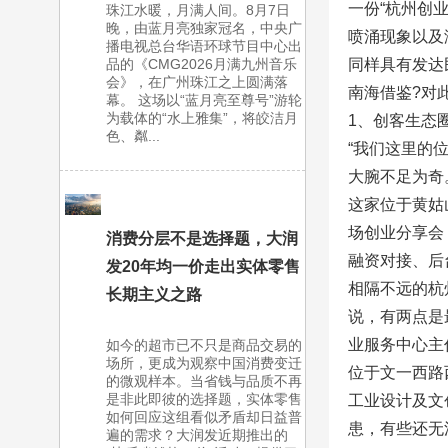
一份“杭州创
珠江水暖，月满人间。8月7日
晚，由蓝月亮独家冠名，中央广
喷涌现象以及
播电视总台华语环球节目中心出
品的《CMG2026月满九州音乐
同样具有发达
会》，在广州珠江之上圆满落
南海借鉴?对
幕。 这场以“蓝月亮至尊号”游轮
为载体的“水上雅集”，将皎洁月
1、创客生态
色、粼...
“我们这里的
大腕不足为奇
这家位于黄姑
场创业分享会
消费分层不是选择题，大润
融资对接、后
发20年均一价走出实体零售
相隔不远的杭
长期主义之路
说，有两点是
业服务中心主
如今的超市已不只是商品交易的
场所，更成为观察中国消费变迁
位于文一西路
的微观样本。当省钱与品质不再
是非此即彼的选择题，实体零售
工业设计及文
如何回应这组看似矛盾却日益普
患，有些还无
遍的需求？大润发近期推出的