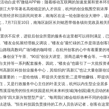
业活动白皮书”微链APP称：随着移动互联网的加速发展和资本
浙江大学等著名高校稳定的人才供应，杭州的创业氛围空前浓厚
民营经济和活跃民间资本，南海区在这一轮创新创业大潮中，该如
此，7月7日至10日，南海区副区长刘铭恩带领各镇街党政及相关
圈
位置供不应求，进驻后创业所需的服务在这里都可以得到满足，
。”楼友会拓展经理杨义调说，“楼友会”最忙碌的工作是筛选创
山路颐高数码广场5楼的咖啡馆，在杭州创客的心中有着重要的地
，像创业下午茶、“90后”创业大讲堂、浙商总裁午餐会等。一年
台支持等一系列配套服务。因此，“楼友会”也吸引了一大批投资
州高新区科技创业服务中心，其组织的“高新汇”也让大量创新创
最重要的：一是给他钱，即提供天使投资;二是帮他赚钱，即提供
任，又是行政服务中心主任的叶圣文说，杭州以内生型企业居多，
西溪湿地旁的恒生科技园是杭州未来科技城(海创园)最先启动的
创等“四大新兴智慧型产业”。“每周我们都会组织各种不同的创
法进场。”恒生科技园负责接待的工作人员告诉记者，创客在这