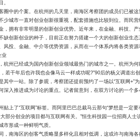
目。
客圈中的个案。在杭州的几天里，南海区考察团的成员们已被这
不少城市一直对创业创新很重视，配套措施也比较到位。而民营
金，拥有非常明显的创新创业优势。近年来，在金融、科技、产
不缺创新创业的种子，目前正在努力搭建一个大的创新创业生态
、风投、金融、中介等优势资源，从而在一个体系内将各类资源
企业
，杭州已经成为国内创新创业领域最热门的城市之一。杭州为何
想，若干年后也许我也会像马云一样成功呢?”90后的杨义调道
是其中一站。除了参观，考察团还提前预约了一场以“互联网+”
何深入推进成为讨论的重点。记者留意到，在双方讨论的一个多
州贴上了“互联网”标签。而阿里巴巴总裁马云那句“梦想是一定要
，大部分创业的项目都与互联网有关。”恒生科技园一位招商人士
城市形成一种鲜明气质。
同，南海区的创客气质略显多样化且相对低调，这或许与南海各