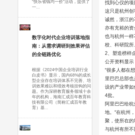
“快乐省钱均一价”活动，提供了
找到心仪的项
一...
这只是杭州创
诚然，浙江的
亦有充裕的资
也与杭州一样
数字化时代企业培训落地指
校、科研院所
南：从需求调研到效果评估
2、塑造榜样
的全链路优化
公开资料显示
根据《2024中国企业培训行业
“很多人都在
白皮书》显示，国内68%的成长
里巴巴总部也
型企业存在培训体系不完善、培
训效果难以和绩效考核挂钩的问
设的产业带如
题。作为深耕教育服务领域十余
4批。
年的机构，海南汇成百年教育科
技有限公司（简称汇成百年教
阿里巴巴给杭
育）基...
地。“在杭州
聚，使所在的
与杭州有所不