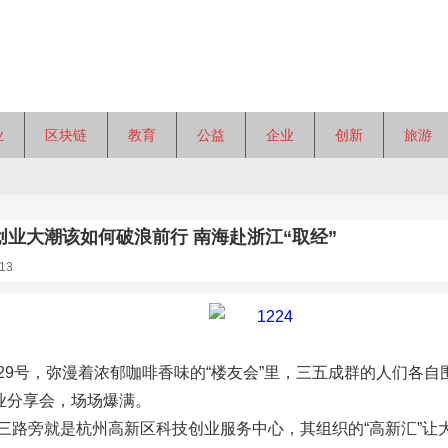
业
区块链
教育
公益
企业
创新
旅游
创业大潮该如何破浪前行 南海赴浙江“取经”
13
29号，弥漫着浓郁咖啡香味的“楼友会”里，三五成群的人们各
创业分享会，场场爆满。
三路旁就是杭州高新区科技创业服务中心，其组织的“高新汇”让