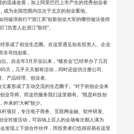
环境的迅速改善，加上阿里巴巴上市产生的优秀创业者
，成为全国范围内仅次于北京的创业重地。
何破浪前行?“浙江系”创新创业大军的哪些做法值得
部门负责人赴浙江“取经”。
已经形成了创业生态圈。在这里遇见知名投资人、企业
客而非寻找创客。
位。自去年3月开业以来，“楼友会”已经举办了几百
365天，几乎天天都有活动，同时还提供注册公司、
者、产品经理、创业者。
业元素形成了互动交流的生态圈子。“对于初创企业来
创业导师。而这些服务我们这里都有。”既是科技创
外来的“大树”较少。
标杆项目，专注电子商务、互联网金融、软件研发、
新创业对接活动，可容纳上百人的会场每次都人满为
里会发现上下游合作伙伴，而投资者们也很容易在这里