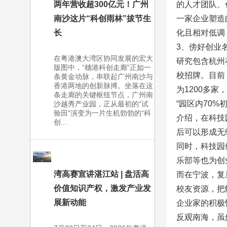
的人才团队、
两年营收超300亿元！广州
一家企业塑造
南沙这片“科创雨林”拔节生
化且相对低调
长
3、傍好创业
在粤港澳大湾区协同发展的宏大
研究包含杭州
版图中，“穗港科创走廊”正如一
校招牌。目前
条黄金动脉，串联起广州南沙与
香港两地的创新脉搏。坐落在这
为1200多家
条走廊的关键枢纽节点，广州南
“园区内70
沙越秀产业园，正从最初的“试
验田”演变为一片生机勃勃的“科
介绍，在科技
创...
后可以形成无
同时，科技园
乐部等也为创
湾高赛宣讲湛江站 | 盘活高
而在宁波，复
价值知识产权，激发产业发
校友资源，把
展新动能
企业家的积极
反观南海，虽