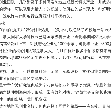
创业团队，几乎涉及了多种高端制造业或新兴科技产业，并或多
的榜样，可以吸引大量人才的积聚，使所在的城市形成一种鲜明
，这或许与南海各行业资源相对平衡有关。
名校
在内的“浙江系”强劲创业热潮，绝对不可以忽略了名校这一活跃
，浙大国家大学科技园已是国家级科技企业孵化器和国家级大学
，有3家公司上市，科技孵化企业达1000余家，孵化毕业企业30
%初创企业的核心团队都是浙大人。而且在杭州很多个领域都有来
园内已形成很好的师生创业环境，让师生们找到归宿感，从在校
缝对接。
依托于浙大，可以提供科研、师资、实验设备、文化创业氛围等
业者们提供大量的交流平台。
旦大学宁波研究院也成为宁波创新创业的重要动力源。“复旦的
触角延伸到海内外，形成非常有效的对接。”该院常务副院长崔
性，他们出钱，我们配资源。
然本地尚无创业名校，但也选择了同样的路线——傍名校。目前