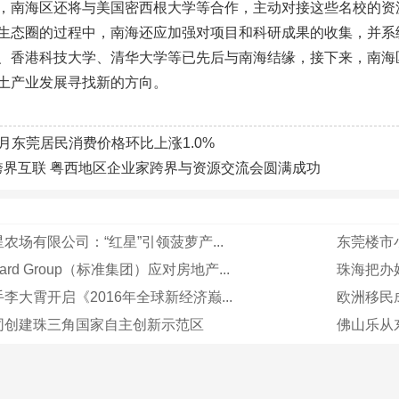
，南海区还将与美国密西根大学等合作，主动对接这些名校的资
生态圈的过程中，南海还应加强对项目和科研成果的收集，并系
、香港科技大学、清华大学等已先后与南海结缘，接下来，南海
土产业发展寻找新的方向。
6月东莞居民消费价格环比上涨1.0%
跨界互联 粤西地区企业家跨界与资源交流会圆满成功
农场有限公司：“红星”引领菠萝产...
东莞楼市
ard Group（标准集团）应对房地产...
珠海把办好
李大霄开启《2016年全球新经济巅...
欧洲移民成
同创建珠三角国家自主创新示范区
佛山乐从