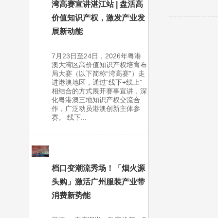
湾高赛宣讲湛江站 | 盘活高
价值知识产权，激发产业发
展新动能
7月23日至24日，2026年粤港
澳大湾区高价值知识产权培育布
局大赛（以下简称“湾高赛”）走
进港澳地区，通过“线下+线上”
相结合的方式展开赛事宣讲，深
化粤港澳三地知识产权交流合
作，广泛动员港澳创新主体参
赛。 线下...
档口变潮流秀场！「烟火源
头购」激活广州服装产业带
消费新势能