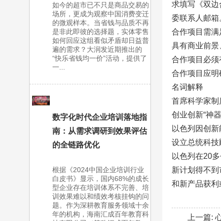
求填写《双边
如今的超市已不只是商品交易的
场所，更成为观察中国消费变迁
委联系人邮箱
的微观样本。当省钱与品质不再
是非此即彼的选择题，实体零售
合作项目需满
如何回应这组看似矛盾却日益普
具有商业前景
遍的需求？大润发近期推出的
“快乐省钱均一价”活动，提供了
合作项目必须
一...
合作项目应明
名词解释
首席科学家制
创业创新“神器
数字化时代企业培训落地指
以色列因创新
南：从需求调研到效果评估
设立总统科技
的全链路优化
以色列在20
根据《2024中国企业培训行业
新计划得不到
白皮书》显示，国内68%的成长
和新产品获利
型企业存在培训体系不完善、培
训效果难以和绩效考核挂钩的问
题。作为深耕教育服务领域十余
年的机构，海南汇成百年教育科
上一篇: