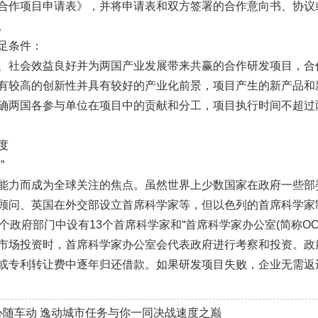
合作项目申请表》，并将申请表和双方签署的合作意向书、协议或
。
足条件：
、社会效益良好并为两国产业发展带来共赢的合作研发项目，合
有较高的创新性并具有较好的产业化前景，项目产生的新产品和
确两国各参与单位在项目中的贡献和分工，项目执行时间不超过
度
”
能力而成为全球关注的焦点。虽然世界上少数国家在政府一些部
顾问、英国在外交部设立首席科学家等，但以色列的首席科学家
多个政府部门中设有13个首席科学家和“首席科学家办公室(简称O
市场投资时，首席科学家办公室会代表政府进行考察和投资。政府
或专利转让费中逐年归还借款。如果研发项目失败，企业无需返还
心随车动 逸动城市任务与你一同决战速度之巅