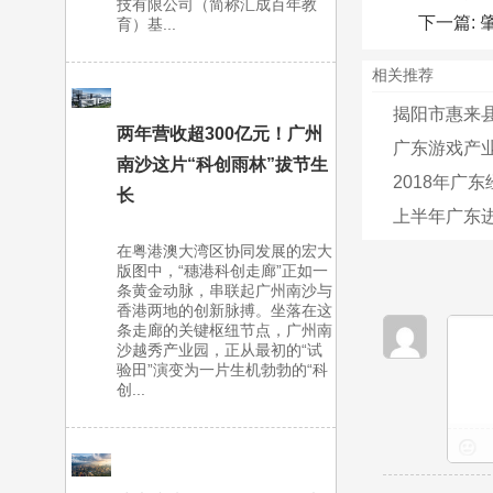
技有限公司（简称汇成百年教
下一篇:
育）基...
相关推荐
揭阳市惠来
两年营收超300亿元！广州
广东游戏产业
南沙这片“科创雨林”拔节生
2018年广东
长
上半年广东进出
在粤港澳大湾区协同发展的宏大
版图中，“穗港科创走廊”正如一
条黄金动脉，串联起广州南沙与
香港两地的创新脉搏。坐落在这
条走廊的关键枢纽节点，广州南
沙越秀产业园，正从最初的“试
验田”演变为一片生机勃勃的“科
创...