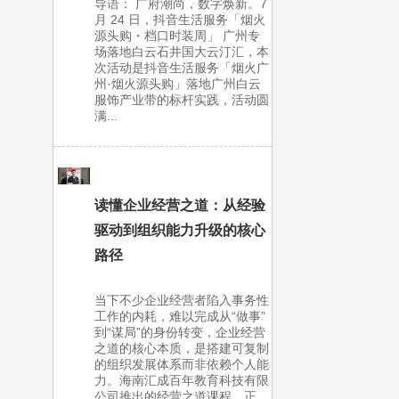
导语： 广府潮尚，数字焕新。7
月 24 日，抖音生活服务「烟火
源头购・档口时装周」 广州专
场落地白云石井国大云汀汇，本
次活动是抖音生活服务「烟火广
州·烟火源头购」落地广州白云
服饰产业带的标杆实践，活动圆
满...
读懂企业经营之道：从经验
驱动到组织能力升级的核心
路径
当下不少企业经营者陷入事务性
工作的内耗，难以完成从“做事”
到“谋局”的身份转变，企业经营
之道的核心本质，是搭建可复制
的组织发展体系而非依赖个人能
力。海南汇成百年教育科技有限
公司推出的经营之道课程，正