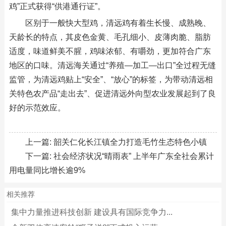
鸡”正式获得“供港通行证”。
区别于一般快大型鸡，清远鸡有着生长慢、成熟晚、
天龄长的特点，其皮色金黄、毛孔细小、皮薄肉脆、脂肪
适度，味道鲜美不腥，鸡味浓郁、有嚼劲，更加符合广东
地区的口味。清远海关通过“养殖—加工—出口”全过程无缝
监管，为清远鸡贴上“安全”、“放心”的标签，为带动清远相
关特色农产品“走出去”、促进清远外向型农业发展起到了良
好的示范效应。
上一篇:
韶关仁化长江镇全力打造毛竹生态特色小镇
下一篇:
社会经济状况“晴雨表” 上半年广东全社会累计
用电量同比增长逾9%
相关推荐
集中力量推进科技创新 建设具有国际竞争力...