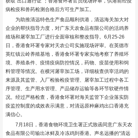
获取“出口通行证”；香港食环署官员现场评审，供港前经疫
病检疫和兽药检测合格后方可生产加工。
为助推清远特色生产食品顺利供港，清远海关加大对
企业的帮扶指导力度，对广东天农食品有限公司的活鸡养
殖场和屠宰加工厂进行全面审核和整改指导。6月25-26
日，香港食环署专家对天农公司实施现场评审。在英德市
英红镇云岭养殖基地，香港食环署专家实地考察了养殖环
境、养殖条件、疫情疫病防控情况，药物、疫苗使用和饲
料管理等情况。在横河屠宰加工场，详细核查供宰活鸡的
来源及其监管、入厂检验检疫管理、屠宰加工过程中各工
序管理、生产用水管理、产品储存运输等各环节软硬件情
况。经过严格检查，香港食环署对海关监管下企业落实防
疫监控制度的成效表示满意，对清远原种麻鸡出口香港充
满信心。
7月18日，香港食物环境卫生署正式致函同意广东天农
食品有限公司输出冰鲜及冷冻鸡到香港。声名远播的“清远