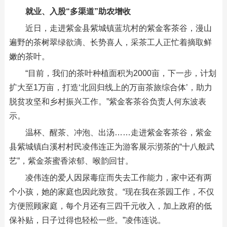
就业、入股“多渠道”助农增收
近日，走进紫金县紫城镇蓝坑村的紫金客茶谷，漫山
遍野的茶树翠绿欲滴、长势喜人，采茶工人正忙着摘取鲜
嫩的茶叶。
“目前，我们的茶叶种植面积为2000亩，下一步，计划
扩大至1万亩，打造‘北回归线上的万亩茶旅综合体’，助力
脱贫攻坚和乡村振兴工作。”紫金客茶谷负责人何东波表
示。
温杯、醒茶、冲泡、出汤……走进紫金客茶谷，紫金
县紫城镇白溪村村民凌伟连正为游客展示沏茶的“十八般武
艺”，紫金茶蜜香浓郁、喉韵回甘。
凌伟连的爱人因尿毒症而失去工作能力，家中还有两
个小孩，她的家庭也因此致贫。“现在我在茶园工作，不仅
方便照顾家庭，每个月还有三四千元收入，加上政府的低
保补贴，日子过得也轻松一些。”凌伟连说。