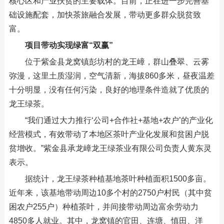
核心区和产业扶贫的主要载体。目前，正在进一步完善基
础设施配套，加快茶旅融合发展，带动更多群众脱贫致
富。
项目带动实现绿富“双赢”
位于紫金县龙窝镇彭坊村的龙王嶂，群山叠翠、云雾
弥漫，这里土质湿润，空气清新，海拔860多米，昼夜温差
十分明显，没有任何污染，良好的地理条件造就了优质的
龙王绿茶。
“我们通过大力推行‘公司+合作社+基地+农户’的产业化
经营模式，有效带动了本地区茶叶产业化发展和贫困户脱
贫增收。”紫金县承龙嶂龙王绿茶业有限公司负责人黄东灵
表示。
据统计，龙王绿茶种植基地茶叶种植面积1500多亩。
近年来，该基地带动周边10多个村的2750户村民（其中贫
困农户255户）种植茶叶，并间接带动周边富余劳动力
4850多人就业。其中，龙窝镇的官田、连塘、慎田、洋