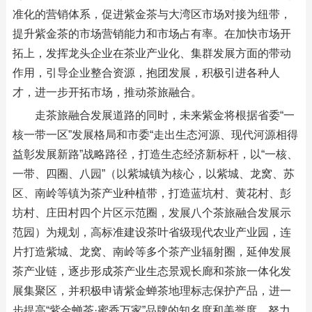
准化的营销体系，促进紫金茶与大湾区市场对接为纽带，
提升紫金茶的市场营销能力和市场占有率。在加快市场开
拓上，发挥龙头企业在茶业产业化、集群发展方面的带动
作用，引导企业整合资源，抱团发展，积极引进各种人
才，进一步开拓市场，推动茶旅融合。
走茶旅融合发展道路的同时，未来紫金将根据省委“一
核一带一区”发展格局和市委“走出生态河源、现代河源相得
益彰发展新路”战略路径，打造生态经济新标杆，以“一核、
一带、四圈、八园”（以紫城镇为核心，以紫城、龙窝、苏
区、南岭等镇为茶产业种植带，打造蓝坑村、黄花村、彭
坊村、庄田村四个片区示范圈，发展八个茶旅融合发展示
范园）为规划，高标准建设茶叶省级现代农业产业园，连
片打造紫城、龙窝、南岭等多个茶产业辐射圈，延伸发展
茶产业链，逐步形成茶产业生态景观长廊和茶旅一体化发
展集聚区，并积极申请紫金蝉茶地理标志保护产品，进一
步提高“紫金蝉茶·蜜香万家”品牌的知名度和美誉度，努力