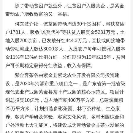
除了带动贫困户就业外，让贫困户入股茶企，是紫金
带动农户增收致富的又一举措。
何东波介绍，该茶园带动周边30个贫困村，帮扶贫困
户1781人，吸收“以奖代补”等扶贫入股资金5231万元，土
地入股200余亩，已发放分红444.3万元，直接或间接地带
动劳动就业人数达3000多人。入股农户每年可按照入股本
金11%至13%的比例分红，分红期限为10年或15年，贫困
户可长期稳定获得分红收益，收入有保障。
紫金客茶谷由紫金县紫龙农业开发有限公司投资建
设，是2020年河源市重点项目之一，是广东省第一批省级
现代农业产业园紫金县茶叶产业园的核心示范区。项目计
划总投资10亿元，总占地面积400万平方米，总建筑面积
25万平方米，计划打造多彩茶园、林下茶种植、生态康
养、客茶产学研及体验、客家文化风情、乡村田园综合和
户外运动七大功能区，将建设成为带动紫金县茶业发展的