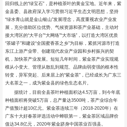
回归线上的“绿宝石”，是种植茶叶的黄金宝地。近年来，紫
金县委、县政府深入学习贯彻习近平生态文明思想，坚持
“绿水青山就是金山银山”发展理念，高度重视农业产业发
展，充分借助区位优势、气候资源和茶产业基础，主动对
接大湾区的“大平台”“大网络”“大市场”，以打造大湾区优质
“茶罐子”和建设“全国蜜香茶之乡”为目标，紧抓河源市打造
东江上游产业带、创建现代农业产业园和乡村振兴的契
机，加快茶产业发展。短短几年时间，紫金茶产业实现规
模从小变大、管理从散乱到规范、品牌由弱变强的根本性
转变，异军突起、后来居上的“紫金茶”，已经成长为广东三
大名茶之一，成为紫金县的绿色生态名片。
据统计，目前全县茶叶种植面积达4.5万亩，到今年底
种植面积将突破5万亩，总产量达3500吨，茶产业综合年
产值预计超10亿元。紫金茶连续三年（2018-2020年）在
广东十大好春茶评选活动中蝉联第一，紫金茶区域品牌价
值达34.8亿元，2020年紫金跻身中国茶业百强县。