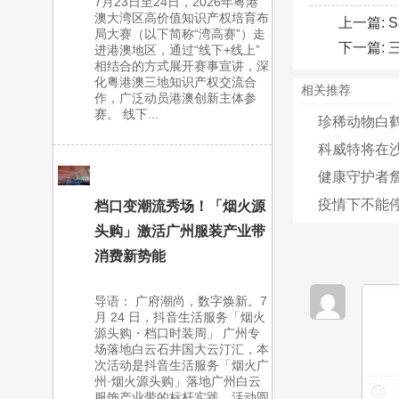
7月23日至24日，2026年粤港
澳大湾区高价值知识产权培育布
上一篇:
S
局大赛（以下简称“湾高赛”）走
下一篇:
三
进港澳地区，通过“线下+线上”
相结合的方式展开赛事宣讲，深
化粤港澳三地知识产权交流合
相关推荐
作，广泛动员港澳创新主体参
赛。 线下...
珍稀动物白
科威特将在沙
健康守护者詹
疫情下不能停
档口变潮流秀场！「烟火源
头购」激活广州服装产业带
消费新势能
导语： 广府潮尚，数字焕新。7
月 24 日，抖音生活服务「烟火
源头购・档口时装周」 广州专
场落地白云石井国大云汀汇，本
次活动是抖音生活服务「烟火广
州·烟火源头购」落地广州白云
服饰产业带的标杆实践，活动圆