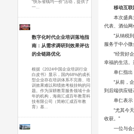
“快乐省钱均一价”活动，提供了
一...
移动互联
本次盛典
代表、酒仙网
“从纳税
数字化时代企业培训落地指
服务于中小微
南：从需求调研到效果评估
的全链路优化
“经营好
幸福的生活。
根据《2024中国企业培训行业
单仁指出
白皮书》显示，国内68%的成长
型企业存在培训体系不完善、培
“从前，
训效果难以和绩效考核挂钩的问
到后端供应链
题。作为深耕教育服务领域十余
年的机构，海南汇成百年教育科
单仁表示
技有限公司（简称汇成百年教
育）基...
“尤其今
收获。”
一位与会