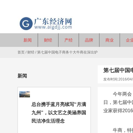
新闻
财经
产经
品牌
商业
企
首页
/
财经
/
第七届中国电子商务十大牛商在深出炉
第七届中国
新闻
发布时间:2016/04/
今年两会
日，第七届中
总台携手蓝月亮续写“月满
业家获得20
九州”，以文艺之美涵养国
民洁净生活理念
牛商，特