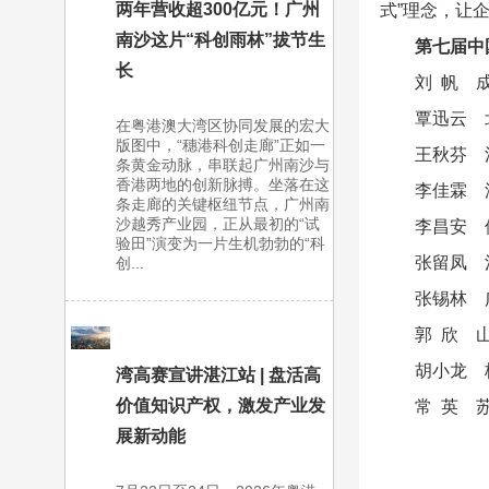
两年营收超300亿元！广州
式”理念，让
南沙这片“科创雨林”拔节生
第七届中
长
刘 帆 
覃迅云 
在粤港澳大湾区协同发展的宏大
版图中，“穗港科创走廊”正如一
王秋芬 
条黄金动脉，串联起广州南沙与
香港两地的创新脉搏。坐落在这
李佳霖 
条走廊的关键枢纽节点，广州南
沙越秀产业园，正从最初的“试
李昌安 
验田”演变为一片生机勃勃的“科
张留凤 
创...
张锡林 
郭 欣 
胡小龙 
湾高赛宣讲湛江站 | 盘活高
价值知识产权，激发产业发
常 英 
展新动能