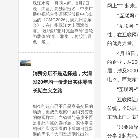
珠江水暖，月满人间。8月7日
网上“牛”起
晚，由蓝月亮独家冠名，中央广
播电视总台华语环球节目中心出
“互联网+
品的《CMG2026月满九州音乐
会》，在广州珠江之上圆满落
“互联网
幕。 这场以“蓝月亮至尊号”游轮
性，在互联网
为载体的“水上雅集”，将皎洁月
色、粼...
的优秀力量。
4月19
的企业，从2
届，涉及30
消费分层不是选择题，大润
电器、巨龙箱
发20年均一价走出实体零售
“互联网
长期主义之路
互联网让
如今的超市已不只是商品交易的
传统，全球展
场所，更成为观察中国消费变迁
主动上门。获
的微观样本。当省钱与品质不再
是非此即彼的选择题，实体零售
“只要领
如何回应这组看似矛盾却日益普
遍的需求？大润发近期推出的
分享引起共鸣