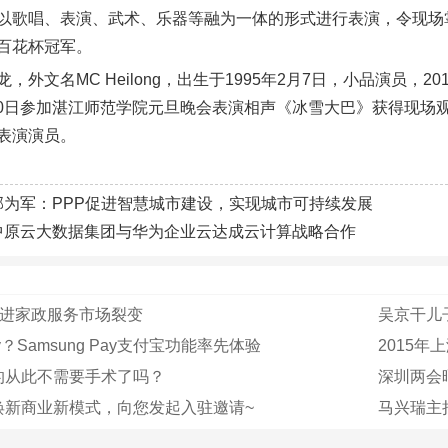
以歌唱、表演、武术、乐器等融为一体的形式进行表演，令现场
百花杯冠军。
，外文名MC Heilong，出生于1995年2月7日，小品演员，
2月30日参加湛江师范学院元旦晚会表演相声《冰雪大巴》获得现场观
表演演员。
邵为军：PPP促进智慧城市建设，实现城市可持续发展
中原云大数据集团与华为企业云达成云计算战略合作
推进家政服务市场裂变
吴京干儿
？Samsung Pay支付宝功能率先体验
2015年
的从此不需要手术了吗？
深圳两会晒
焕新商业新模式，向您发起入驻邀请~
马兴瑞主