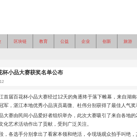
业
区块链
教育
公益
企业
创新
旅游
花杯小品大赛获奖名单公布
12
江首届百花杯小品大赛经过12天的角逐终于落下帷幕，来自湖
冠军，湛江本地优秀小品演员葛微、杜伟分别获得了最佳人气奖
品大赛由民间小品爱好者组织举办，此次大赛吸引了来自各地的2
文化艺术活动作出了贡献，受到广泛关注。
段，各选手分别拿出了看家本领和绝活，令现场观众拍手叫绝，