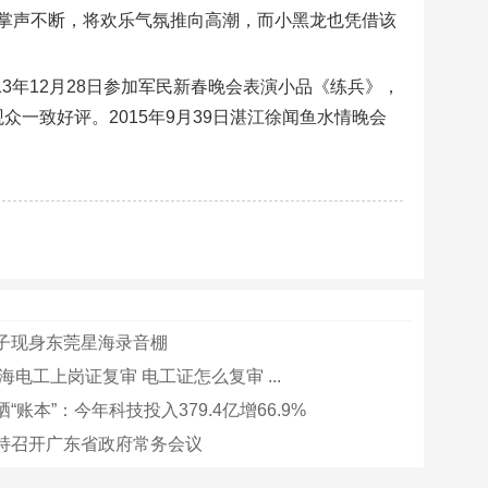
掌声不断，将欢乐气氛推向高潮，而小黑龙也凭借该
2013年12月28日参加军民新春晚会表演小品《练兵》，
众一致好评。2015年9月39日湛江徐闻鱼水情晚会
子现身东莞星海录音棚
上海电工上岗证复审 电工证怎么复审 ...
“账本”：今年科技投入379.4亿增66.9%
持召开广东省政府常务会议