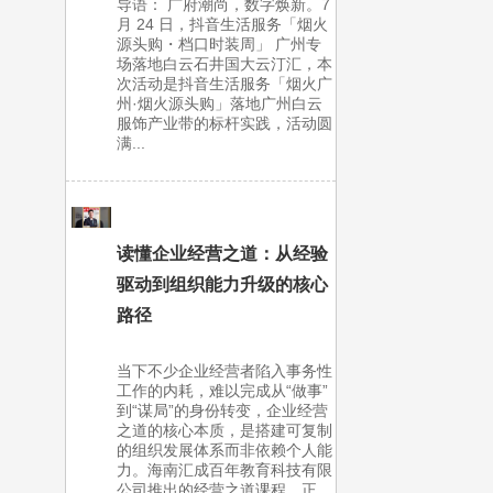
导语： 广府潮尚，数字焕新。7
月 24 日，抖音生活服务「烟火
源头购・档口时装周」 广州专
场落地白云石井国大云汀汇，本
次活动是抖音生活服务「烟火广
州·烟火源头购」落地广州白云
服饰产业带的标杆实践，活动圆
满...
读懂企业经营之道：从经验
驱动到组织能力升级的核心
路径
当下不少企业经营者陷入事务性
工作的内耗，难以完成从“做事”
到“谋局”的身份转变，企业经营
之道的核心本质，是搭建可复制
的组织发展体系而非依赖个人能
力。海南汇成百年教育科技有限
公司推出的经营之道课程，正