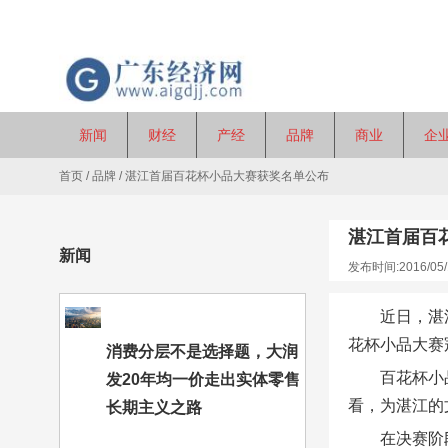
新闻
财经
产经
品牌
商业
企
首页
/
品牌
/
湛江首届百花杯小品大赛获奖名单公布
湛江首届百
新闻
发布时间:2016/05/
近日，湛
花杯小品大赛
消费分层不是选择题，大润
百花杯小
发20年均一价走出实体零售
看，为湛江的
长期主义之路
在决赛阶