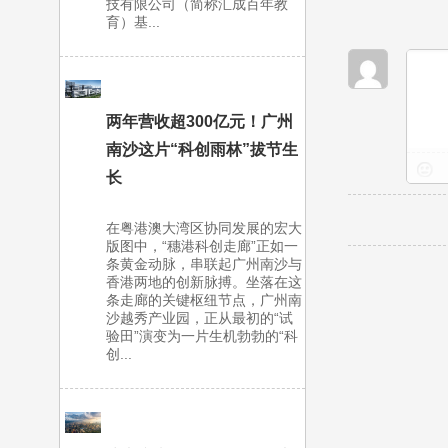
技有限公司（简称汇成百年教
育）基...
两年营收超300亿元！广州
南沙这片“科创雨林”拔节生
长
在粤港澳大湾区协同发展的宏大
版图中，“穗港科创走廊”正如一
条黄金动脉，串联起广州南沙与
香港两地的创新脉搏。坐落在这
条走廊的关键枢纽节点，广州南
沙越秀产业园，正从最初的“试
验田”演变为一片生机勃勃的“科
创...