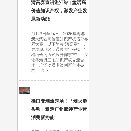
湾高赛宣讲湛江站 | 盘活高
价值知识产权，激发产业发
展新动能
7月23日至24日，2026年粤港
澳大湾区高价值知识产权培育布
局大赛（以下简称“湾高赛”）走
进港澳地区，通过“线下+线上”
相结合的方式展开赛事宣讲，深
化粤港澳三地知识产权交流合
作，广泛动员港澳创新主体参
赛。 线下...
档口变潮流秀场！「烟火源
头购」激活广州服装产业带
消费新势能