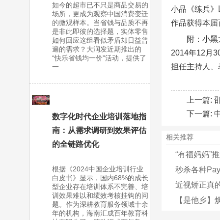
如今的超市已不只是商品交易的
小品《练兵》
场所，更成为观察中国消费变迁
的微观样本。当省钱与品质不再
作品获得本届
是非此即彼的选择题，实体零售
附：小黑龙
如何回应这组看似矛盾却日益普
遍的需求？大润发近期推出的
2014年1
“快乐省钱均一价”活动，提供了
担任主持人、
一...
上一篇:
下一篇:
数字化时代企业培训落地指
南：从需求调研到效果评估
相关推荐
的全链路优化
“有福妈妈”
根据《2024中国企业培训行业
秒杀各种Pay
白皮书》显示，国内68%的成长
近视矫正真
型企业存在培训体系不完善、培
训效果难以和绩效考核挂钩的问
【是他乡】
题。作为深耕教育服务领域十余
年的机构，海南汇成百年教育科