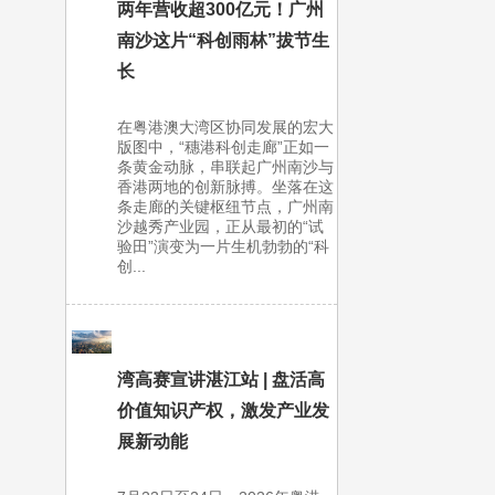
两年营收超300亿元！广州
南沙这片“科创雨林”拔节生
长
在粤港澳大湾区协同发展的宏大
版图中，“穗港科创走廊”正如一
条黄金动脉，串联起广州南沙与
香港两地的创新脉搏。坐落在这
条走廊的关键枢纽节点，广州南
沙越秀产业园，正从最初的“试
验田”演变为一片生机勃勃的“科
创...
湾高赛宣讲湛江站 | 盘活高
价值知识产权，激发产业发
展新动能