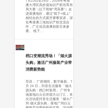
7月23日至24日，2026年粤港
澳大湾区高价值知识产权培育布
局大赛（以下简称“湾高赛”）走
进港澳地区，通过“线下+线上”
相结合的方式展开赛事宣讲，深
化粤港澳三地知识产权交流合
作，广泛动员港澳创新主体参
赛。 线下...
档口变潮流秀场！「烟火源
头购」激活广州服装产业带
消费新势能
导语： 广府潮尚，数字焕新。7
月 24 日，抖音生活服务「烟火
源头购・档口时装周」 广州专
场落地白云石井国大云汀汇，本
次活动是抖音生活服务「烟火广
州·烟火源头购」落地广州白云
服饰产业带的标杆实践，活动圆