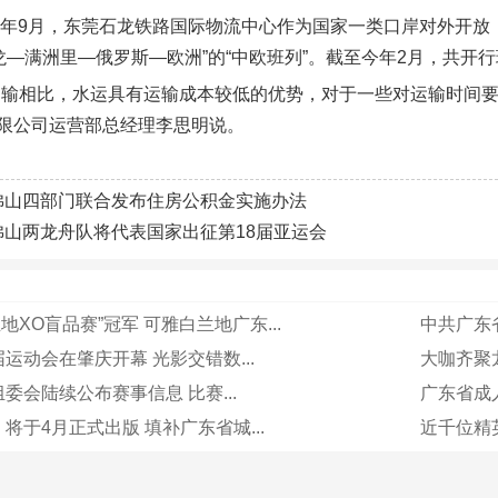
13年9月，东莞石龙铁路国际物流中心作为国家一类口岸对外开放
龙—满洲里—俄罗斯—欧洲”的“中欧班列”。截至今年2月，共开行班
运输相比，水运具有运输成本较低的优势，对于一些对运输时间要
限公司运营部总经理李思明说。
佛山四部门联合发布住房公积金实施办法
佛山两龙舟队将代表国家出征第18届亚运会
地XO盲品赛”冠军 可雅白兰地广东...
中共广东省
运动会在肇庆开幕 光影交错数...
大咖齐聚
委会陆续公布赛事信息 比赛...
广东省成人
将于4月正式出版 填补广东省城...
近千位精英