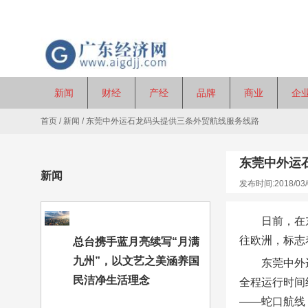
新闻
财经
产经
品牌
商业
企
首页
/
新闻
/
东莞中外运石龙码头提供三条外贸航线服务线路
东莞中外运
新闻
发布时间:2018/03/
日前，在
往欧洲，标志
总台携手蓝月亮续写“月满
九州”，以文艺之美涵养国
东莞中外
民洁净生活理念
全程运行时间
——蛇口航线