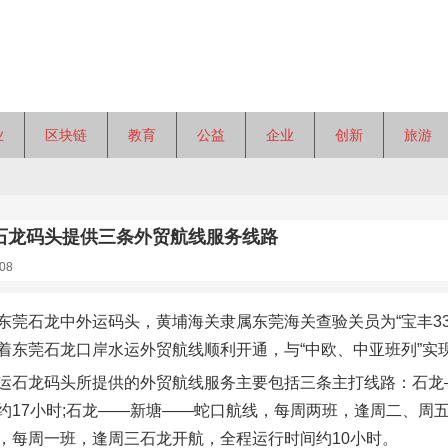
业
区块链
教育
公益
企业
创新
旅游
石龙码头提供三条外贸航线服务线路
08
东莞石龙中外运码头，黄埔海关隶属东莞海关查验关员为“宝丰3
着东莞石龙口岸水运外贸航线顺利开通，与“中欧、中亚班列”实现
运石龙码头所提供的外贸航线服务主要包括三条主打线路：石龙
约17小时;石龙——新塘——蛇口航线，每周两班，逢周二、周五
，每周一班，逢周三石龙开航，全程运行时间约10小时。