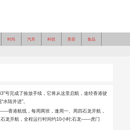
时尚
汽车
科技
美容
食品
33”号完成了验放手续，它将从这里启航，途经香港驶
“水陆并进”。
——香港航线，每周两班，逢周一、周四石龙开航，
石龙开航，全程运行时间约10小时;石龙——虎门