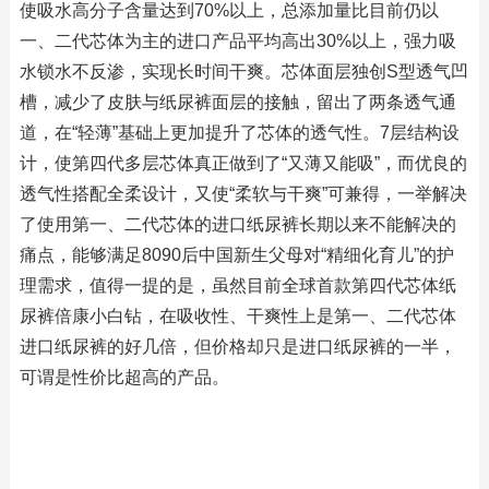
使吸水高分子含量达到70%以上，总添加量比目前仍以
一、二代芯体为主的进口产品平均高出30%以上，强力吸
水锁水不反渗，实现长时间干爽。芯体面层独创S型透气凹
槽，减少了皮肤与纸尿裤面层的接触，留出了两条透气通
道，在“轻薄”基础上更加提升了芯体的透气性。7层结构设
计，使第四代多层芯体真正做到了“又薄又能吸”，而优良的
透气性搭配全柔设计，又使“柔软与干爽”可兼得，一举解决
了使用第一、二代芯体的进口纸尿裤长期以来不能解决的
痛点，能够满足8090后中国新生父母对“精细化育儿”的护
理需求，值得一提的是，虽然目前全球首款第四代芯体纸
尿裤倍康小白钻，在吸收性、干爽性上是第一、二代芯体
进口纸尿裤的好几倍，但价格却只是进口纸尿裤的一半，
可谓是性价比超高的产品。