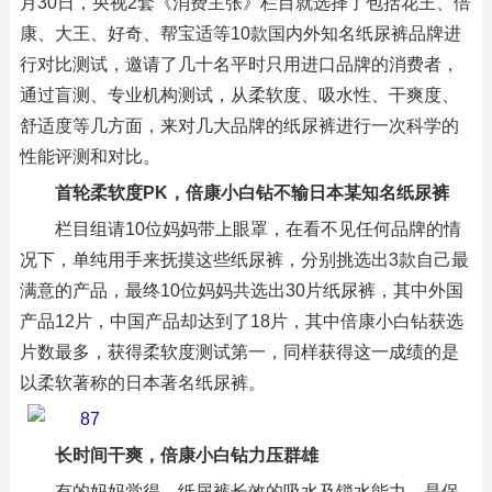
月30日，央视2套《消费主张》栏目就选择了包括花王、倍
康、大王、好奇、帮宝适等10款国内外知名纸尿裤品牌进
行对比测试，邀请了几十名平时只用进口品牌的消费者，
通过盲测、专业机构测试，从柔软度、吸水性、干爽度、
舒适度等几方面，来对几大品牌的纸尿裤进行一次科学的
性能评测和对比。
首轮柔软度PK，倍康小白钻不输日本某知名纸尿裤
栏目组请10位妈妈带上眼罩，在看不见任何品牌的情
况下，单纯用手来抚摸这些纸尿裤，分别挑选出3款自己最
满意的产品，最终10位妈妈共选出30片纸尿裤，其中外国
产品12片，中国产品却达到了18片，其中倍康小白钻获选
片数最多，获得柔软度测试第一，同样获得这一成绩的是
以柔软著称的日本著名纸尿裤。
长时间干爽，倍康小白钻力压群雄
有的妈妈觉得，纸尿裤长效的吸水及锁水能力，是保