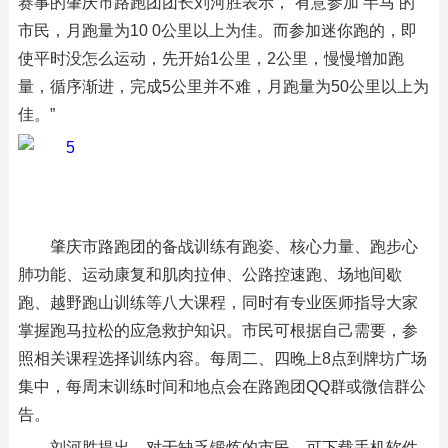
赛事的肇庆市路跑团团长刘河胜表示，“有意参加‘半马’的
市民，月跑量为10 0公里以上为佳。而参加迷你跑的，即
使平时没怎么运动，先开始1公里，2公里，慢慢增加跑
量，循序渐进，完成5公里并不难，月跑量为50公里以上为
佳。”
肇庆市路跑团的备战训练有跑姿、核心力量、跑步心
肺功能、运动康复和肌肉拉伸、公路控速跑、场地间歇
跑、越野跑山训练等八大课程，同时有专业医师指导大家
掌握跑马拉松的应急救护知识。市民可根据自己需要，参
照相关课程选择训练内容。每周二、四晚上8点到牌坊广场
集中，每周末训练时间和地点会在路跑团QQ群或微信群公
告。
刘河胜提出，对于缺乏锻炼的市民，可下载手机软件